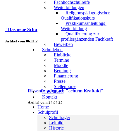
Fachhochschulreife
Weiterbildungen
Religionspädagogischer
Qualifikationskurs
Praktikumsanleitungs-
Weiterbildung
"Das neue Schulgebäude steht jetzt unter dem Segen Gottes"
Qualifizierung zur
profilergänzenden Fachkraft
Artikel vom 06.11.25
Bewerben
Schulleben
Einblicke
Termine
Moodle
Beratung
Finanzierung
Presse
Stellenbörse
Riesenfreude nach "echtem Kraftakt"
Downloads
Kontakt
Artikel vom 24.04.25
Home
Schulprofil
Schulträger
Leitbild
Historie