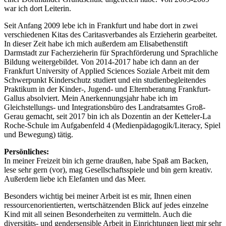
war ich dort Leiterin.
Seit Anfang 2009 lebe ich in Frankfurt und habe dort in zwei
verschiedenen Kitas des Caritasverbandes als Erzieherin gearbeitet.
In dieser Zeit habe ich mich außerdem am Elisabethenstift
Darmstadt zur Facherzieherin für Sprachförderung und Sprachliche
Bildung weitergebildet. Von 2014-2017 habe ich dann an der
Frankfurt University of Applied Sciences Soziale Arbeit mit dem
Schwerpunkt Kinderschutz studiert und ein studienbegleitendes
Praktikum in der Kinder-, Jugend- und Elternberatung Frankfurt-
Gallus absolviert. Mein Anerkennungsjahr habe ich im
Gleichstellungs- und Integrationsbüro des Landratsamtes Groß-
Gerau gemacht, seit 2017 bin ich als Dozentin an der Ketteler-La
Roche-Schule im Aufgabenfeld 4 (Medienpädagogik/Literacy, Spiel
und Bewegung) tätig.
Persönliches:
In meiner Freizeit bin ich gerne draußen, habe Spaß am Backen,
lese sehr gern (vor), mag Gesellschaftsspiele und bin gern kreativ.
Außerdem liebe ich Elefanten und das Meer.
Besonders wichtig bei meiner Arbeit ist es mir, Ihnen einen
ressourcenorientierten, wertschätzenden Blick auf jedes einzelne
Kind mit all seinen Besonderheiten zu vermitteln. Auch die
diversitäts- und gendersensible Arbeit in Einrichtungen liegt mir sehr