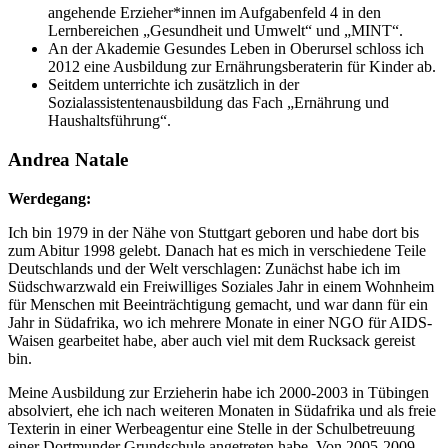
angehende Erzieher*innen im Aufgabenfeld 4 in den
Lernbereichen „Gesundheit und Umwelt“ und „MINT“.
An der Akademie Gesundes Leben in Oberursel schloss ich
2012 eine Ausbildung zur Ernährungsberaterin für Kinder ab.
Seitdem unterrichte ich zusätzlich in der
Sozialassistentenausbildung das Fach „Ernährung und
Haushaltsführung“.
Andrea Natale
Werdegang:
Ich bin 1979 in der Nähe von Stuttgart geboren und habe dort bis
zum Abitur 1998 gelebt. Danach hat es mich in verschiedene Teile
Deutschlands und der Welt verschlagen: Zunächst habe ich im
Südschwarzwald ein Freiwilliges Soziales Jahr in einem Wohnheim
für Menschen mit Beeinträchtigung gemacht, und war dann für ein
Jahr in Südafrika, wo ich mehrere Monate in einer NGO für AIDS-
Waisen gearbeitet habe, aber auch viel mit dem Rucksack gereist
bin.
Meine Ausbildung zur Erzieherin habe ich 2000-2003 in Tübingen
absolviert, ehe ich nach weiteren Monaten in Südafrika und als freie
Texterin in einer Werbeagentur eine Stelle in der Schulbetreuung
einer Dortmunder Grundschule angetreten habe. Von 2005-2009