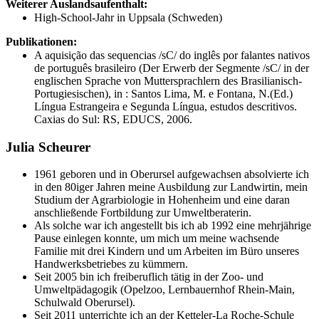
Weiterer Auslandsaufenthalt:
High-School-Jahr in Uppsala (Schweden)
Publikationen:
A aquisição das sequencias /sC/ do inglês por falantes nativos
de português brasileiro (Der Erwerb der Segmente /sC/ in der
englischen Sprache von Muttersprachlern des Brasilianisch-
Portugiesischen), in : Santos Lima, M. e Fontana, N.(Ed.)
Língua Estrangeira e Segunda Língua, estudos descritivos.
Caxias do Sul: RS, EDUCS, 2006.
Julia Scheurer
1961 geboren und in Oberursel aufgewachsen absolvierte ich
in den 80iger Jahren meine Ausbildung zur Landwirtin, mein
Studium der Agrarbiologie in Hohenheim und eine daran
anschließende Fortbildung zur Umweltberaterin.
Als solche war ich angestellt bis ich ab 1992 eine mehrjährige
Pause einlegen konnte, um mich um meine wachsende
Familie mit drei Kindern und um Arbeiten im Büro unseres
Handwerksbetriebes zu kümmern.
Seit 2005 bin ich freiberuflich tätig in der Zoo- und
Umweltpädagogik (Opelzoo, Lernbauernhof Rhein-Main,
Schulwald Oberursel).
Seit 2011 unterrichte ich an der Ketteler-La Roche-Schule