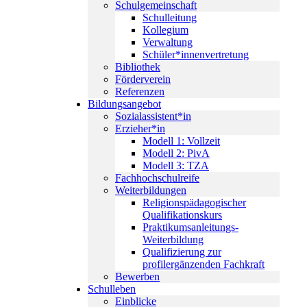
Schulgemeinschaft
Schulleitung
Kollegium
Verwaltung
Schüler*innenvertretung
Bibliothek
Artikel aus 2024
Förderverein
Referenzen
Bildungsangebot
Sozialassistent*in
Erzieher*in
Modell 1: Vollzeit
Modell 2: PivA
Modell 3: TZA
Fachhochschulreife
Weiterbildungen
Vorfreude auf den neuen Standort
Religionspädagogischer
Qualifikationskurs
Artikel vom 31.12.24
Praktikumsanleitungs-
Weiterbildung
Qualifizierung zur
profilergänzenden Fachkraft
Bewerben
Schulleben
Einblicke