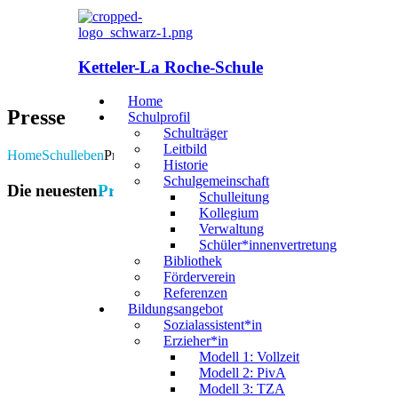
Ketteler-La Roche-Schule
Home
Presse
Schulprofil
Schulträger
Leitbild
Home
Schulleben
Presse
Historie
Schulgemeinschaft
Die neuesten
Presseartikel
Schulleitung
Kollegium
Verwaltung
Schüler*innenvertretung
Bibliothek
Förderverein
Referenzen
Bildungsangebot
Sozialassistent*in
Artikel aus 2025
Erzieher*in
Modell 1: Vollzeit
Modell 2: PivA
Modell 3: TZA