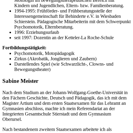
Motologin im bewegungstherapeutischen Bereich mit
Kindern und Jugendlichen, Eltern- bzw. Familienberatung.
1994-1995: Frühförder- und Frühberatungsstelle der
Interessengemeinschaft für Behinderte e.V. in Wiesbaden
Schierstein. Pädagogische Mitarbeiterin mit dem Schwerpunkt
Psychomotorik, Elternberatung.
1996: Erziehungsurlaub
seit 1997: Dozentin an der Ketteler-La Roche-Schule
Fortbildungstätigkeit:
Psychomotorik, Motopädagogik
Zirkus (Akrobatik, Jonglieren und Zaubern)
Darstellendes Spiel (wie Schwarzlicht-, Clowns- und
Bewegungstheater)
Sabine Meister
Nach dem Studium an der Johann-Wolfgang-Goethe-Universität in
den Fächern Geschichte, Deutsch und Pädagogik, das ich mit dem
Magister Artium und dem ersten Staatsexamen für das Lehramt an
Gymnasien abschloss, machte ich mein Referendariat an der
Integrierten Gesamtschule Stierstadt und dem Gymnasium
Oberursel.
Nach bestandenem zweitem Staatsexamen arbeitete ich als