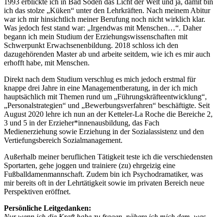
1993 erblickte ich in Bad Soden das Licht der Welt und ja, damit bin
ich das stolze „Küken“ unter den Lehrkräften. Nach meinem Abitur
war ich mir hinsichtlich meiner Berufung noch nicht wirklich klar.
Was jedoch fest stand war: „Irgendwas mit Menschen…“. Daher
begann ich mein Studium der Erziehungswissenschaften mit
Schwerpunkt Erwachsenenbildung. 2018 schloss ich den
dazugehörenden Master ab und arbeite seitdem, wie ich es mir auch
erhofft habe, mit Menschen.
Direkt nach dem Studium verschlug es mich jedoch erstmal für
knappe drei Jahre in eine Managementberatung, in der ich mich
hauptsächlich mit Themen rund um „Führungskräfteentwicklung“,
„Personalstrategien“ und „Bewerbungsverfahren“ beschäftigte. Seit
August 2020 lehre ich nun an der Ketteler-La Roche die Bereiche 2,
3 und 5 in der Erzieher*innenausbildung, das Fach
Medienerziehung sowie Erziehung in der Sozialassistenz und den
Vertiefungsbereich Sozialmanagement.
Außerhalb meiner beruflichen Tätigkeit teste ich die verschiedensten
Sportarten, gehe joggen und trainiere (zu) ehrgeizig eine
Fußballdamenmannschaft. Zudem bin ich Psychodramatiker, was
mir bereits oft in der Lehrtätigkeit sowie im privaten Bereich neue
Perspektiven eröffnet.
Persönliche Leitgedanken:
Nur wenn ich die Kraft habe zu fragen, nähere ich mich dem, was