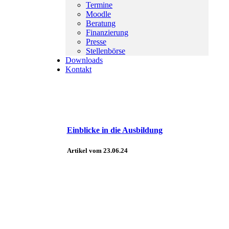
Termine
Moodle
Tag der offenen Tür
Beratung
Finanzierung
Presse
Artikel vom 12.11.24
Stellenbörse
Downloads
Kontakt
Einblicke in die Ausbildung
Artikel vom 23.06.24