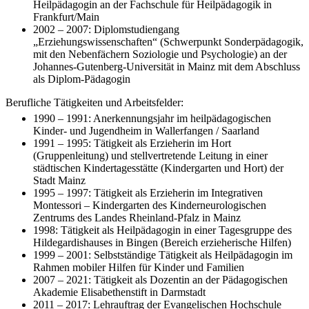
Heilpädagogin an der Fachschule für Heilpädagogik in
Frankfurt/Main
2002 – 2007: Diplomstudiengang
„Erziehungswissenschaften“ (Schwerpunkt Sonderpädagogik,
mit den Nebenfächern Soziologie und Psychologie) an der
Johannes-Gutenberg-Universität in Mainz mit dem Abschluss
als Diplom-Pädagogin
Berufliche Tätigkeiten und Arbeitsfelder:
1990 – 1991: Anerkennungsjahr im heilpädagogischen
Kinder- und Jugendheim in Wallerfangen / Saarland
1991 – 1995: Tätigkeit als Erzieherin im Hort
(Gruppenleitung) und stellvertretende Leitung in einer
städtischen Kindertagesstätte (Kindergarten und Hort) der
Stadt Mainz
1995 – 1997: Tätigkeit als Erzieherin im Integrativen
Montessori – Kindergarten des Kinderneurologischen
Zentrums des Landes Rheinland-Pfalz in Mainz
1998: Tätigkeit als Heilpädagogin in einer Tagesgruppe des
Hildegardishauses in Bingen (Bereich erzieherische Hilfen)
1999 – 2001: Selbstständige Tätigkeit als Heilpädagogin im
Rahmen mobiler Hilfen für Kinder und Familien
2007 – 2021: Tätigkeit als Dozentin an der Pädagogischen
Akademie Elisabethenstift in Darmstadt
2011 – 2017: Lehrauftrag der Evangelischen Hochschule