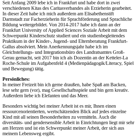
Seit Anfang 2009 lebe ich in Frankfurt und habe dort in zwei
verschiedenen Kitas des Caritasverbandes als Erzieherin gearbeitet.
In dieser Zeit habe ich mich außerdem am Elisabethenstift
Darmstadt zur Facherzieherin für Sprachförderung und Sprachliche
Bildung weitergebildet. Von 2014-2017 habe ich dann an der
Frankfurt University of Applied Sciences Soziale Arbeit mit dem
Schwerpunkt Kinderschutz studiert und ein studienbegleitendes
Praktikum in der Kinder-, Jugend- und Elternberatung Frankfurt-
Gallus absolviert. Mein Anerkennungsjahr habe ich im
Gleichstellungs- und Integrationsbüro des Landratsamtes Groß-
Gerau gemacht, seit 2017 bin ich als Dozentin an der Ketteler-La
Roche-Schule im Aufgabenfeld 4 (Medienpädagogik/Literacy, Spiel
und Bewegung) tätig.
Persönliches:
In meiner Freizeit bin ich gerne draußen, habe Spaß am Backen,
lese sehr gern (vor), mag Gesellschaftsspiele und bin gern kreativ.
Außerdem liebe ich Elefanten und das Meer.
Besonders wichtig bei meiner Arbeit ist es mir, Ihnen einen
ressourcenorientierten, wertschätzenden Blick auf jedes einzelne
Kind mit all seinen Besonderheiten zu vermitteln. Auch die
diversitäts- und gendersensible Arbeit in Einrichtungen liegt mir sehr
am Herzen und ist ein Schwerpunkt meiner Arbeit, der sich aus
meinem Lebensweg ergibt.