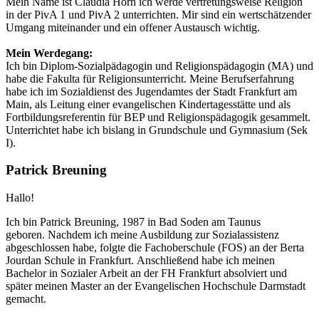
Mein Name ist Claudia Horn ich werde vertretungsweise Religion
in der PivA 1 und PivA 2 unterrichten. Mir sind ein wertschätzender
Umgang miteinander und ein offener Austausch wichtig.
Mein Werdegang:
Ich bin Diplom-Sozialpädagogin und Religionspädagogin (MA) und
habe die Fakulta für Religionsunterricht. Meine Berufserfahrung
habe ich im Sozialdienst des Jugendamtes der Stadt Frankfurt am
Main, als Leitung einer evangelischen Kindertagesstätte und als
Fortbildungsreferentin für BEP und Religionspädagogik gesammelt.
Unterrichtet habe ich bislang in Grundschule und Gymnasium (Sek
I).
Patrick Breuning
Hallo!
Ich bin Patrick Breuning, 1987 in Bad Soden am Taunus
geboren. Nachdem ich meine Ausbildung zur Sozialassistenz
abgeschlossen habe, folgte die Fachoberschule (FOS) an der Berta
Jourdan Schule in Frankfurt. Anschließend habe ich meinen
Bachelor in Sozialer Arbeit an der FH Frankfurt absolviert und
später meinen Master an der Evangelischen Hochschule Darmstadt
gemacht.