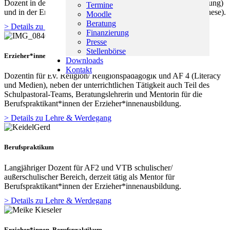
Dozent in der Sozialassistent*innen-Ausbildung (Medienerziehung)
Termine
und in der Erzieher*innenausbildung (AF4 und VTB Salutogenese).
Moodle
Beratung
> Details zu Lehre & Werdegang
Finanzierung
Presse
Stellenbörse
Erzieher*innen
Downloads
Kontakt
Dozentin für Ev. Religion/ Religionspädagogik und AF 4 (Literacy
und Medien), neben der unterrichtlichen Tätigkeit auch Teil des
Schulpastoral-Teams, Beratungslehrerin und Mentorin für die
Berufspraktikant*innen der Erzieher*innenausbildung.
> Details zu Lehre & Werdegang
Berufspraktikum
Langjähriger Dozent für AF2 und VTB schulischer/
außerschulischer Bereich, derzeit tätig als Mentor für
Berufspraktikant*innen der Erzieher*innenausbildung.
> Details zu Lehre & Werdegang
Erzieher*innen, Berufspraktikum