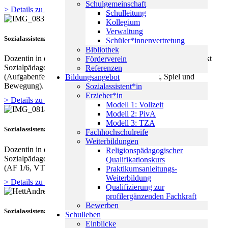
Schulgemeinschaft
> Details zu Ausbildung & Motivation
Schulleitung
Kollegium
Verwaltung
Sozialassistenz, Erzieher*innen
Schüler*innenvertretung
Bibliothek
Dozentin in der Sozialassistent*innen-Ausbildung (Schwerpunkt
Förderverein
Sozialpädagogik) und in der Erzieher*innenausbildung
Referenzen
(Aufgabenfeld 4 – Schwerpunkt Gestalten, Tanz, Spiel und
Bildungsangebot
Bewegung).
Sozialassistent*in
Erzieher*in
> Details zu Lehre & Werdegang
Modell 1: Vollzeit
Modell 2: PivA
Modell 3: TZA
Sozialassistenz, Erzieher*innen
Fachhochschulreife
Weiterbildungen
Dozentin in der Sozialassistent*innen- Ausbildung (Sozialpflege,
Religionspädagogischer
Sozialpädagogik, PoWi) und in der Erzieher*innen – Ausbildung
Qualifikationskurs
(AF 1/6, VTB U3 und Salutogenese).
Praktikumsanleitungs-
Weiterbildung
> Details zu Lehre & Werdegang
Qualifizierung zur
profilergänzenden Fachkraft
Bewerben
Sozialassistenz, Erzieher*innen
Schulleben
Einblicke