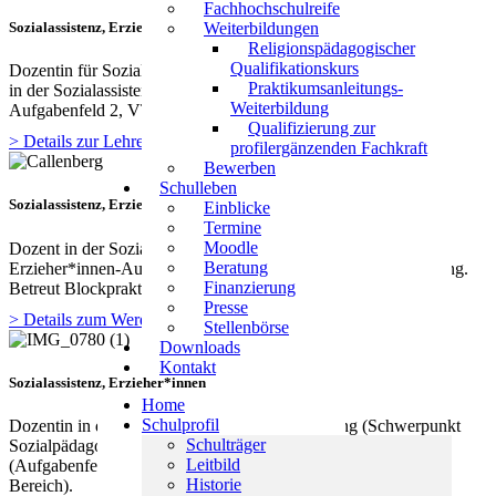
Fachhochschulreife
Sozialassistenz, Erzieher*innen
Weiterbildungen
Religionspädagogischer
Qualifikationskurs
Dozentin für Sozialpflege, gewählter Schwerpunkt Sozialpädagogik
Praktikumsanleitungs-
in der Sozialassistenz sowie in der Erzieher*innenausbildung
Weiterbildung
Aufgabenfeld 2, VTB U3.
Qualifizierung zur
> Details zur Lehre
profilergänzenden Fachkraft
Bewerben
Schulleben
Sozialassistenz, Erzieher*innen
Einblicke
Termine
Moodle
Dozent in der Sozialassistent*innen-Ausbildung und in der
Beratung
Erzieher*innen-Ausbildung, Schwerpunkt Musik und Gestaltung.
Finanzierung
Betreut Blockpraktikant*innen in beiden Ausbildungsgängen.
Presse
> Details zum Werdegang
Stellenbörse
Downloads
Kontakt
Sozialassistenz, Erzieher*innen
Home
Schulprofil
Dozentin in der Sozialassistent*innen-Ausbildung (Schwerpunkt
Schulträger
Sozialpädagogik) und in der Erzieher*innenausbildung
Leitbild
(Aufgabenfeld 2, VTB U 3 und schulischer/außerschulischer
Historie
Bereich).