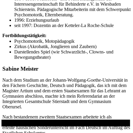
Interessengemeinschaft für Behinderte e.V. in Wiesbaden
Schierstein. Pädagogische Mitarbeiterin mit dem Schwerpunkt
Psychomotorik, Elternberatung.
1996: Erziehungsurlaub
seit 1997: Dozentin an der Ketteler-La Roche-Schule
Fortbildungstätigkeit:
Psychomotorik, Motopädagogik
Zirkus (Akrobatik, Jonglieren und Zaubern)
Darstellendes Spiel (wie Schwarzlicht-, Clowns- und
Bewegungstheater)
Sabine Meister
Nach dem Studium an der Johann-Wolfgang-Goethe-Universität in
den Fächern Geschichte, Deutsch und Pädagogik, das ich mit dem
Magister Artium und dem ersten Staatsexamen für das Lehramt an
Gymnasien abschloss, machte ich mein Referendariat an der
Integrierten Gesamtschule Stierstadt und dem Gymnasium
Oberursel.
Nach bestandenem zweitem Staatsexamen arbeitete ich als
Hauslehrerin im Fach Deutsch mit dem Schwerpunkt LRS und
Michaela Autor
Bettina Broßat
Clemens Callenberg
Birgit Fuhr
Barbara Grallert-Berner
Emilia Herden
Andreas Hett
Ulla Kalbas-Rösch
Gerd Keidel
Maike Kieseler
Yvonne Leisen
Viktoria Mader
Christian Matzack
Andrea Natale
Dominika Pfeifer
Anna-Lena Plocher
Horst Quirmbach
Julia Scheurer
Aline Schmalbach-Cagliari
Christine Steffens
Tilo Strobl
Simon Wind
Rebecca Wachendörfer
Annett Werner
Laura Wilhelm
erteilte häuslichen Sonderunterricht im Fach Deutsch im Auftrag des
Staatlichen Schulamtes.