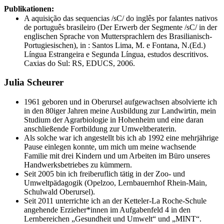
Publikationen:
A aquisição das sequencias /sC/ do inglês por falantes nativos
de português brasileiro (Der Erwerb der Segmente /sC/ in der
englischen Sprache von Muttersprachlern des Brasilianisch-
Portugiesischen), in : Santos Lima, M. e Fontana, N.(Ed.)
Língua Estrangeira e Segunda Língua, estudos descritivos.
Caxias do Sul: RS, EDUCS, 2006.
Julia Scheurer
1961 geboren und in Oberursel aufgewachsen absolvierte ich
in den 80iger Jahren meine Ausbildung zur Landwirtin, mein
Studium der Agrarbiologie in Hohenheim und eine daran
anschließende Fortbildung zur Umweltberaterin.
Als solche war ich angestellt bis ich ab 1992 eine mehrjährige
Pause einlegen konnte, um mich um meine wachsende
Familie mit drei Kindern und um Arbeiten im Büro unseres
Handwerksbetriebes zu kümmern.
Seit 2005 bin ich freiberuflich tätig in der Zoo- und
Umweltpädagogik (Opelzoo, Lernbauernhof Rhein-Main,
Schulwald Oberursel).
Seit 2011 unterrichte ich an der Ketteler-La Roche-Schule
angehende Erzieher*innen im Aufgabenfeld 4 in den
Lernbereichen „Gesundheit und Umwelt“ und „MINT“.