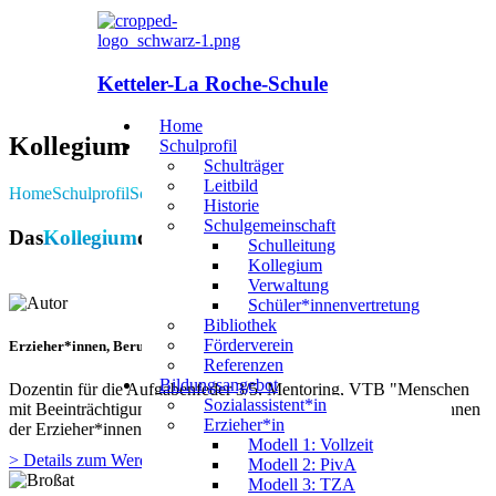
Ketteler-La Roche-Schule
Home
Kollegium
Schulprofil
Schulträger
Leitbild
Home
Schulprofil
Schulgemeinschaft
Kollegium
Historie
Schulgemeinschaft
Das
Kollegium
der Ketteler-La Roche-Schule
Schulleitung
Kollegium
Verwaltung
Schüler*innenvertretung
Bibliothek
Förderverein
Erzieher*innen, Berufspraktikum
Referenzen
Bildungsangebot
Dozentin für die Aufgabenfeder 3/5, Mentoring, VTB "Menschen
Sozialassistent*in
mit Beeinträchtigung" sowie Betreuung der Berufspraktikant*innen
Erzieher*in
der Erzieher*innenausbildung.
Modell 1: Vollzeit
> Details zum Werdegang
Modell 2: PivA
Modell 3: TZA