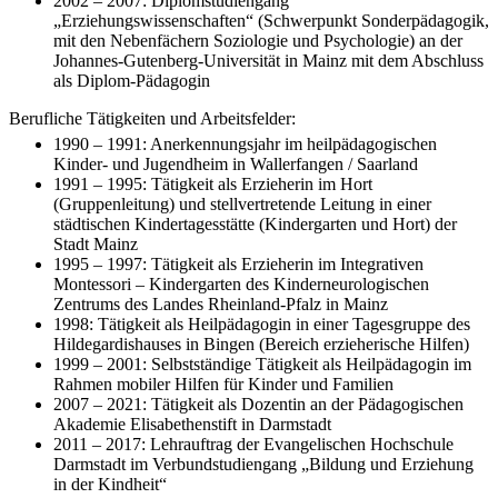
2002 – 2007: Diplomstudiengang
„Erziehungswissenschaften“ (Schwerpunkt Sonderpädagogik,
mit den Nebenfächern Soziologie und Psychologie) an der
Johannes-Gutenberg-Universität in Mainz mit dem Abschluss
als Diplom-Pädagogin
Berufliche Tätigkeiten und Arbeitsfelder:
1990 – 1991: Anerkennungsjahr im heilpädagogischen
Kinder- und Jugendheim in Wallerfangen / Saarland
1991 – 1995: Tätigkeit als Erzieherin im Hort
(Gruppenleitung) und stellvertretende Leitung in einer
städtischen Kindertagesstätte (Kindergarten und Hort) der
Stadt Mainz
1995 – 1997: Tätigkeit als Erzieherin im Integrativen
Montessori – Kindergarten des Kinderneurologischen
Zentrums des Landes Rheinland-Pfalz in Mainz
1998: Tätigkeit als Heilpädagogin in einer Tagesgruppe des
Hildegardishauses in Bingen (Bereich erzieherische Hilfen)
1999 – 2001: Selbstständige Tätigkeit als Heilpädagogin im
Rahmen mobiler Hilfen für Kinder und Familien
2007 – 2021: Tätigkeit als Dozentin an der Pädagogischen
Akademie Elisabethenstift in Darmstadt
2011 – 2017: Lehrauftrag der Evangelischen Hochschule
Darmstadt im Verbundstudiengang „Bildung und Erziehung
in der Kindheit“