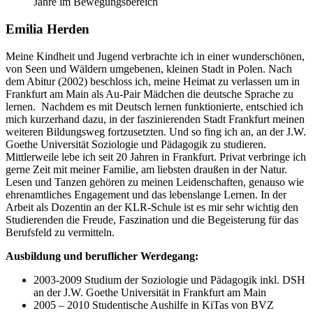
Jahre im Bewegungsbereich
Emilia Herden
Meine Kindheit und Jugend verbrachte ich in einer wunderschönen,
von Seen und Wäldern umgebenen, kleinen Stadt in Polen. Nach
dem Abitur (2002) beschloss ich, meine Heimat zu verlassen um in
Frankfurt am Main als Au-Pair Mädchen die deutsche Sprache zu
lernen. Nachdem es mit Deutsch lernen funktionierte, entschied ich
mich kurzerhand dazu, in der faszinierenden Stadt Frankfurt meinen
weiteren Bildungsweg fortzusetzten. Und so fing ich an, an der J.W.
Goethe Universität Soziologie und Pädagogik zu studieren.
Mittlerweile lebe ich seit 20 Jahren in Frankfurt. Privat verbringe ich
gerne Zeit mit meiner Familie, am liebsten draußen in der Natur.
Lesen und Tanzen gehören zu meinen Leidenschaften, genauso wie
ehrenamtliches Engagement und das lebenslange Lernen. In der
Arbeit als Dozentin an der KLR-Schule ist es mir sehr wichtig den
Studierenden die Freude, Faszination und die Begeisterung für das
Berufsfeld zu vermitteln.
Ausbildung und beruflicher Werdegang:
2003-2009 Studium der Soziologie und Pädagogik inkl. DSH
an der J.W. Goethe Universität in Frankfurt am Main
2005 – 2010 Studentische Aushilfe in KiTas von BVZ