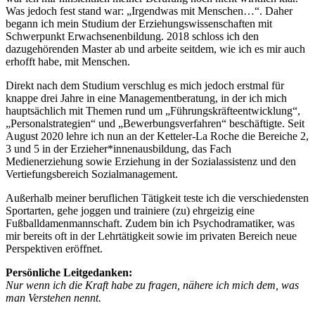
Was jedoch fest stand war: „Irgendwas mit Menschen…“. Daher
begann ich mein Studium der Erziehungswissenschaften mit
Schwerpunkt Erwachsenenbildung. 2018 schloss ich den
dazugehörenden Master ab und arbeite seitdem, wie ich es mir auch
erhofft habe, mit Menschen.
Direkt nach dem Studium verschlug es mich jedoch erstmal für
knappe drei Jahre in eine Managementberatung, in der ich mich
hauptsächlich mit Themen rund um „Führungskräfteentwicklung“,
„Personalstrategien“ und „Bewerbungsverfahren“ beschäftigte. Seit
August 2020 lehre ich nun an der Ketteler-La Roche die Bereiche 2,
3 und 5 in der Erzieher*innenausbildung, das Fach
Medienerziehung sowie Erziehung in der Sozialassistenz und den
Vertiefungsbereich Sozialmanagement.
Außerhalb meiner beruflichen Tätigkeit teste ich die verschiedensten
Sportarten, gehe joggen und trainiere (zu) ehrgeizig eine
Fußballdamenmannschaft. Zudem bin ich Psychodramatiker, was
mir bereits oft in der Lehrtätigkeit sowie im privaten Bereich neue
Perspektiven eröffnet.
Persönliche Leitgedanken:
Nur wenn ich die Kraft habe zu fragen, nähere ich mich dem, was
man Verstehen nennt.