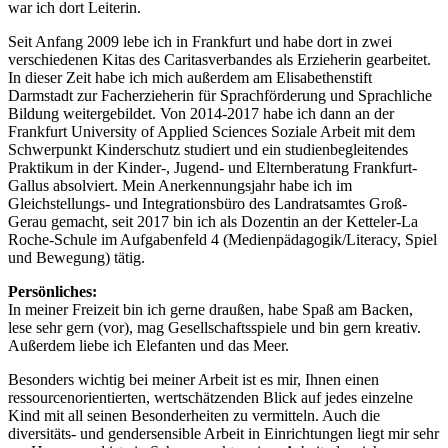
war ich dort Leiterin.
Seit Anfang 2009 lebe ich in Frankfurt und habe dort in zwei
verschiedenen Kitas des Caritasverbandes als Erzieherin gearbeitet.
In dieser Zeit habe ich mich außerdem am Elisabethenstift
Darmstadt zur Facherzieherin für Sprachförderung und Sprachliche
Bildung weitergebildet. Von 2014-2017 habe ich dann an der
Frankfurt University of Applied Sciences Soziale Arbeit mit dem
Schwerpunkt Kinderschutz studiert und ein studienbegleitendes
Praktikum in der Kinder-, Jugend- und Elternberatung Frankfurt-
Gallus absolviert. Mein Anerkennungsjahr habe ich im
Gleichstellungs- und Integrationsbüro des Landratsamtes Groß-
Gerau gemacht, seit 2017 bin ich als Dozentin an der Ketteler-La
Roche-Schule im Aufgabenfeld 4 (Medienpädagogik/Literacy, Spiel
und Bewegung) tätig.
Persönliches:
In meiner Freizeit bin ich gerne draußen, habe Spaß am Backen,
lese sehr gern (vor), mag Gesellschaftsspiele und bin gern kreativ.
Außerdem liebe ich Elefanten und das Meer.
Besonders wichtig bei meiner Arbeit ist es mir, Ihnen einen
ressourcenorientierten, wertschätzenden Blick auf jedes einzelne
Kind mit all seinen Besonderheiten zu vermitteln. Auch die
diversitäts- und gendersensible Arbeit in Einrichtungen liegt mir sehr