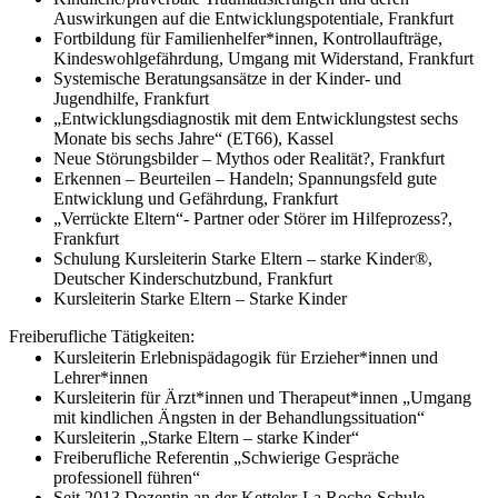
Auswirkungen auf die Entwicklungspotentiale, Frankfurt
Fortbildung für Familienhelfer*innen, Kontrollaufträge,
Kindeswohlgefährdung, Umgang mit Widerstand, Frankfurt
Systemische Beratungsansätze in der Kinder- und
Jugendhilfe, Frankfurt
„Entwicklungsdiagnostik mit dem Entwicklungstest sechs
Monate bis sechs Jahre“ (ET66), Kassel
Neue Störungsbilder – Mythos oder Realität?, Frankfurt
Erkennen – Beurteilen – Handeln; Spannungsfeld gute
Entwicklung und Gefährdung, Frankfurt
„Verrückte Eltern“- Partner oder Störer im Hilfeprozess?,
Frankfurt
Schulung Kursleiterin Starke Eltern – starke Kinder®,
Deutscher Kinderschutzbund, Frankfurt
Kursleiterin Starke Eltern – Starke Kinder
Freiberufliche Tätigkeiten:
Kursleiterin Erlebnispädagogik für Erzieher*innen und
Lehrer*innen
Kursleiterin für Ärzt*innen und Therapeut*innen „Umgang
mit kindlichen Ängsten in der Behandlungssituation“
Kursleiterin „Starke Eltern – starke Kinder“
Freiberufliche Referentin „Schwierige Gespräche
professionell führen“
Seit 2013 Dozentin an der Ketteler-La Roche-Schule