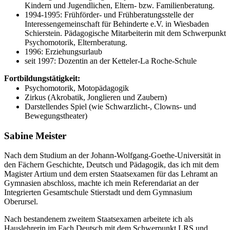
Kindern und Jugendlichen, Eltern- bzw. Familienberatung.
1994-1995: Frühförder- und Frühberatungsstelle der
Interessengemeinschaft für Behinderte e.V. in Wiesbaden
Schierstein. Pädagogische Mitarbeiterin mit dem Schwerpunkt
Psychomotorik, Elternberatung.
1996: Erziehungsurlaub
seit 1997: Dozentin an der Ketteler-La Roche-Schule
Fortbildungstätigkeit:
Psychomotorik, Motopädagogik
Zirkus (Akrobatik, Jonglieren und Zaubern)
Darstellendes Spiel (wie Schwarzlicht-, Clowns- und
Bewegungstheater)
Sabine Meister
Nach dem Studium an der Johann-Wolfgang-Goethe-Universität in
den Fächern Geschichte, Deutsch und Pädagogik, das ich mit dem
Magister Artium und dem ersten Staatsexamen für das Lehramt an
Gymnasien abschloss, machte ich mein Referendariat an der
Integrierten Gesamtschule Stierstadt und dem Gymnasium
Oberursel.
Nach bestandenem zweitem Staatsexamen arbeitete ich als
Hauslehrerin im Fach Deutsch mit dem Schwerpunkt LRS und