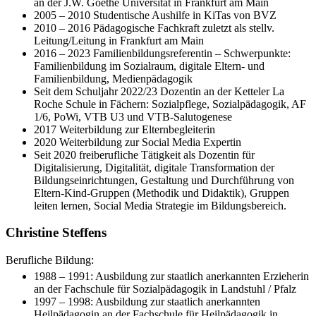
an der J.W. Goethe Universität in Frankfurt am Main
2005 – 2010 Studentische Aushilfe in KiTas von BVZ
2010 – 2016 Pädagogische Fachkraft zuletzt als stellv.
Leitung/Leitung in Frankfurt am Main
2016 – 2023 Familienbildungsreferentin – Schwerpunkte:
Familienbildung im Sozialraum, digitale Eltern- und
Familienbildung, Medienpädagogik
Seit dem Schuljahr 2022/23 Dozentin an der Ketteler La
Roche Schule in Fächern: Sozialpflege, Sozialpädagogik, AF
1/6, PoWi, VTB U3 und VTB-Salutogenese
2017 Weiterbildung zur Elternbegleiterin
2020 Weiterbildung zur Social Media Expertin
Seit 2020 freiberufliche Tätigkeit als Dozentin für
Digitalisierung, Digitalität, digitale Transformation der
Bildungseinrichtungen, Gestaltung und Durchführung von
Eltern-Kind-Gruppen (Methodik und Didaktik), Gruppen
leiten lernen, Social Media Strategie im Bildungsbereich.
Christine Steffens
Berufliche Bildung:
1988 – 1991: Ausbildung zur staatlich anerkannten Erzieherin
an der Fachschule für Sozialpädagogik in Landstuhl / Pfalz
1997 – 1998: Ausbildung zur staatlich anerkannten
Heilpädagogin an der Fachschule für Heilpädagogik in