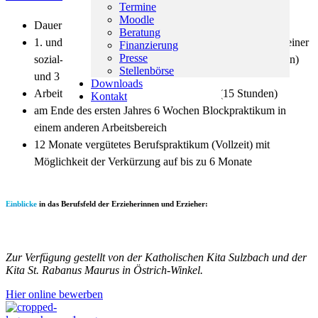
Termine
Moodle
Dauer: 2 ½ bis 3 Jahre
Beratung
1. und 2. Ausbildungsjahr: 2 Tage vergütete Tätigkeit in einer
Finanzierung
Presse
sozial-pädagogischen Einrichtung (mindestens 15 Stunden)
Stellenbörse
und 3 Tage Schule
Downloads
Arbeitstätigkeit auch während der Ferien (15 Stunden)
Kontakt
am Ende des ersten Jahres 6 Wochen Blockpraktikum in
einem anderen Arbeitsbereich
12 Monate vergütetes Berufspraktikum (Vollzeit) mit
Möglichkeit der Verkürzung auf bis zu 6 Monate
Einblicke
in das Berufsfeld der Erzieherinnen und Erzieher:
Zur Verfügung gestellt von der Katholischen Kita Sulzbach und der
Kita St. Rabanus Maurus in Östrich-Winkel.
Hier online bewerben