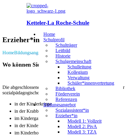
Ketteler-La Roche-Schule
Home
Erzieher*in
Schulprofil
Schulträger
Leitbild
Home
Bildungsangebot
Erzieher*in
Historie
Schulgemeinschaft
Wo können Sie als
Erzieher*in
arbeiten?
Schulleitung
Kollegium
Verwaltung
Schüler*innenvertretung
Die abgeschlossene Ausbildung zur Erzieher*in befähigt Sie zur
Bibliothek
sozialpädagogischen Arbeit …
Förderverein
Referenzen
in der Kinderkrippe
Bildungsangebot
Sozialassistent*in
in der Krabbelstube
Erzieher*in
im Kindergarten
Modell 1: Vollzeit
in der Kindertagesstätte
Modell 2: PivA
Modell 3: TZA
im Kinderhort