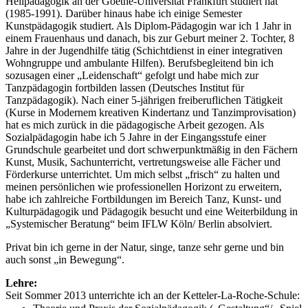
Heilpädagogik an der Goethe-Universität Frankfurt studiert hat
(1985-1991). Darüber hinaus habe ich einige Semester
Kunstpädagogik studiert. Als Diplom-Pädagogin war ich 1 Jahr in
einem Frauenhaus und danach, bis zur Geburt meiner 2. Tochter, 8
Jahre in der Jugendhilfe tätig (Schichtdienst in einer integrativen
Wohngruppe und ambulante Hilfen). Berufsbegleitend bin ich
sozusagen einer „Leidenschaft“ gefolgt und habe mich zur
Tanzpädagogin fortbilden lassen (Deutsches Institut für
Tanzpädagogik). Nach einer 5-jährigen freiberuflichen Tätigkeit
(Kurse in Modernem kreativen Kindertanz und Tanzimprovisation)
hat es mich zurück in die pädagogische Arbeit gezogen. Als
Sozialpädagogin habe ich 5 Jahre in der Eingangsstufe einer
Grundschule gearbeitet und dort schwerpunktmäßig in den Fächern
Kunst, Musik, Sachunterricht, vertretungsweise alle Fächer und
Förderkurse unterrichtet. Um mich selbst „frisch“ zu halten und
meinen persönlichen wie professionellen Horizont zu erweitern,
habe ich zahlreiche Fortbildungen im Bereich Tanz, Kunst- und
Kulturpädagogik und Pädagogik besucht und eine Weiterbildung in
„Systemischer Beratung“ beim IFLW Köln/ Berlin absolviert.
Privat bin ich gerne in der Natur, singe, tanze sehr gerne und bin
auch sonst „in Bewegung“.
Lehre:
Seit Sommer 2013 unterrichte ich an der Ketteler-La-Roche-Schule: