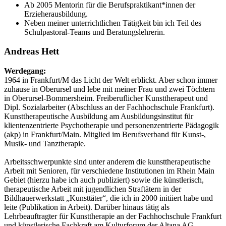
Ab 2005 Mentorin für die Berufspraktikant*innen der
Erzieherausbildung.
Neben meiner unterrichtlichen Tätigkeit bin ich Teil des
Schulpastoral-Teams und Beratungslehrerin.
Andreas Hett
Werdegang:
1964 in Frankfurt/M das Licht der Welt erblickt. Aber schon immer
zuhause in Oberursel und lebe mit meiner Frau und zwei Töchtern
in Oberursel-Bommersheim. Freiberuflicher Kunsttherapeut und
Dipl. Sozialarbeiter (Abschluss an der Fachhochschule Frankfurt).
Kunsttherapeutische Ausbildung am Ausbildungsinstitut für
klientenzentrierte Psychotherapie und personenzentrierte Pädagogik
(akp) in Frankfurt/Main. Mitglied im Berufsverband für Kunst-,
Musik- und Tanztherapie.
Arbeitsschwerpunkte sind unter anderem die kunsttherapeutische
Arbeit mit Senioren, für verschiedene Institutionen im Rhein Main
Gebiet (hierzu habe ich auch publiziert) sowie die künstlerisch,
therapeutische Arbeit mit jugendlichen Straftätern in der
Bildhauerwerkstatt „Kunsttäter“, die ich in 2000 initiiert habe und
leite (Publikation in Arbeit). Darüber hinaus tätig als
Lehrbeauftragter für Kunsttherapie an der Fachhochschule Frankfurt
und künstlerische Fachkraft am Kulturforum der Altana AG