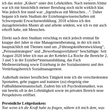
ich das stolze „Küken“ unter den Lehrkräften. Nach meinem Abitur
war ich mir hinsichtlich meiner Berufung noch nicht wirklich klar.
Was jedoch fest stand war: „Irgendwas mit Menschen…“. Daher
begann ich mein Studium der Erziehungswissenschaften mit
Schwerpunkt Erwachsenenbildung. 2018 schloss ich den
dazugehörenden Master ab und arbeite seitdem, wie ich es mir auch
erhofft habe, mit Menschen.
Direkt nach dem Studium verschlug es mich jedoch erstmal für
knappe drei Jahre in eine Managementberatung, in der ich mich
hauptsächlich mit Themen rund um „Führungskräfteentwicklung“,
„Personalstrategien“ und „Bewerbungsverfahren“ beschäftigte. Seit
August 2020 lehre ich nun an der Ketteler-La Roche die Bereiche 2,
3 und 5 in der Erzieher*innenausbildung, das Fach
Medienerziehung sowie Erziehung in der Sozialassistenz und den
Vertiefungsbereich Sozialmanagement.
Außerhalb meiner beruflichen Tätigkeit teste ich die verschiedensten
Sportarten, gehe joggen und trainiere (zu) ehrgeizig eine
Fußballdamenmannschaft. Zudem bin ich Psychodramatiker, was
mir bereits oft in der Lehrtätigkeit sowie im privaten Bereich neue
Perspektiven eröffnet.
Persönliche Leitgedanken:
Nur wenn ich die Kraft habe zu fragen, nähere ich mich dem, was