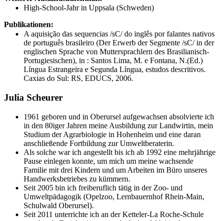
High-School-Jahr in Uppsala (Schweden)
Publikationen:
A aquisição das sequencias /sC/ do inglês por falantes nativos
de português brasileiro (Der Erwerb der Segmente /sC/ in der
englischen Sprache von Muttersprachlern des Brasilianisch-
Portugiesischen), in : Santos Lima, M. e Fontana, N.(Ed.)
Língua Estrangeira e Segunda Língua, estudos descritivos.
Caxias do Sul: RS, EDUCS, 2006.
Julia Scheurer
1961 geboren und in Oberursel aufgewachsen absolvierte ich
in den 80iger Jahren meine Ausbildung zur Landwirtin, mein
Studium der Agrarbiologie in Hohenheim und eine daran
anschließende Fortbildung zur Umweltberaterin.
Als solche war ich angestellt bis ich ab 1992 eine mehrjährige
Pause einlegen konnte, um mich um meine wachsende
Familie mit drei Kindern und um Arbeiten im Büro unseres
Handwerksbetriebes zu kümmern.
Seit 2005 bin ich freiberuflich tätig in der Zoo- und
Umweltpädagogik (Opelzoo, Lernbauernhof Rhein-Main,
Schulwald Oberursel).
Seit 2011 unterrichte ich an der Ketteler-La Roche-Schule