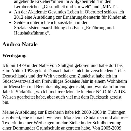
angehende Erzieher*innen im Aufgabenfeld 4 in den
Lernbereichen „Gesundheit und Umwelt“ und „MINT“.
An der Akademie Gesundes Leben in Oberursel schloss ich
2012 eine Ausbildung zur Ernährungsberaterin für Kinder ab.
Seitdem unterrichte ich zusätzlich in der
Sozialassistentenausbildung das Fach „Ernährung und
Haushaltsführung“.
Andrea Natale
Werdegang:
Ich bin 1979 in der Nähe von Stuttgart geboren und habe dort bis
zum Abitur 1998 gelebt. Danach hat es mich in verschiedene Teile
Deutschlands und der Welt verschlagen: Zunächst habe ich im
Südschwarzwald ein Freiwilliges Soziales Jahr in einem Wohnheim
für Menschen mit Beeinträchtigung gemacht, und war dann für ein
Jahr in Südafrika, wo ich mehrere Monate in einer NGO für AIDS-
Waisen gearbeitet habe, aber auch viel mit dem Rucksack gereist
bin.
Meine Ausbildung zur Erzieherin habe ich 2000-2003 in Tübingen
absolviert, ehe ich nach weiteren Monaten in Südafrika und als freie
Texterin in einer Werbeagentur eine Stelle in der Schulbetreuung
einer Dortmunder Grundschule angetreten habe. Von 2005-2009