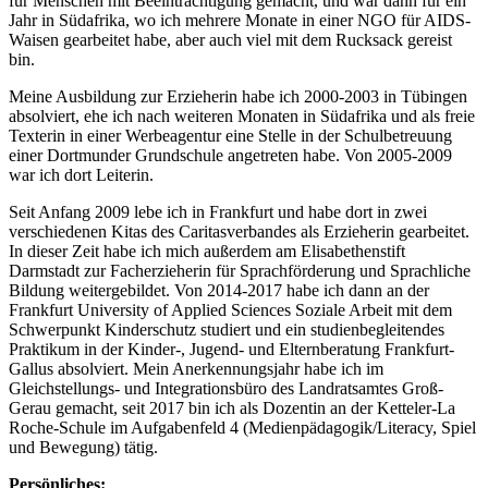
für Menschen mit Beeinträchtigung gemacht, und war dann für ein
Jahr in Südafrika, wo ich mehrere Monate in einer NGO für AIDS-
Waisen gearbeitet habe, aber auch viel mit dem Rucksack gereist
bin.
Meine Ausbildung zur Erzieherin habe ich 2000-2003 in Tübingen
absolviert, ehe ich nach weiteren Monaten in Südafrika und als freie
Texterin in einer Werbeagentur eine Stelle in der Schulbetreuung
einer Dortmunder Grundschule angetreten habe. Von 2005-2009
war ich dort Leiterin.
Seit Anfang 2009 lebe ich in Frankfurt und habe dort in zwei
verschiedenen Kitas des Caritasverbandes als Erzieherin gearbeitet.
In dieser Zeit habe ich mich außerdem am Elisabethenstift
Darmstadt zur Facherzieherin für Sprachförderung und Sprachliche
Bildung weitergebildet. Von 2014-2017 habe ich dann an der
Frankfurt University of Applied Sciences Soziale Arbeit mit dem
Schwerpunkt Kinderschutz studiert und ein studienbegleitendes
Praktikum in der Kinder-, Jugend- und Elternberatung Frankfurt-
Gallus absolviert. Mein Anerkennungsjahr habe ich im
Gleichstellungs- und Integrationsbüro des Landratsamtes Groß-
Gerau gemacht, seit 2017 bin ich als Dozentin an der Ketteler-La
Roche-Schule im Aufgabenfeld 4 (Medienpädagogik/Literacy, Spiel
und Bewegung) tätig.
Persönliches: