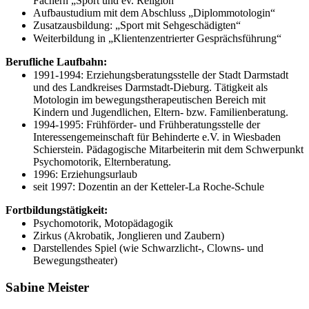
Fächern „Sport und ev. Religion“
Aufbaustudium mit dem Abschluss „Diplommotologin“
Zusatzausbildung: „Sport mit Sehgeschädigten“
Weiterbildung in „Klientenzentrierter Gesprächsführung“
Berufliche Laufbahn:
1991-1994: Erziehungsberatungsstelle der Stadt Darmstadt
und des Landkreises Darmstadt-Dieburg. Tätigkeit als
Motologin im bewegungstherapeutischen Bereich mit
Kindern und Jugendlichen, Eltern- bzw. Familienberatung.
1994-1995: Frühförder- und Frühberatungsstelle der
Interessengemeinschaft für Behinderte e.V. in Wiesbaden
Schierstein. Pädagogische Mitarbeiterin mit dem Schwerpunkt
Psychomotorik, Elternberatung.
1996: Erziehungsurlaub
seit 1997: Dozentin an der Ketteler-La Roche-Schule
Fortbildungstätigkeit:
Psychomotorik, Motopädagogik
Zirkus (Akrobatik, Jonglieren und Zaubern)
Darstellendes Spiel (wie Schwarzlicht-, Clowns- und
Bewegungstheater)
Sabine Meister