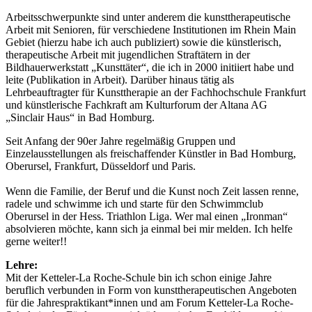
Arbeitsschwerpunkte sind unter anderem die kunsttherapeutische
Arbeit mit Senioren, für verschiedene Institutionen im Rhein Main
Gebiet (hierzu habe ich auch publiziert) sowie die künstlerisch,
therapeutische Arbeit mit jugendlichen Straftätern in der
Bildhauerwerkstatt „Kunsttäter“, die ich in 2000 initiiert habe und
leite (Publikation in Arbeit). Darüber hinaus tätig als
Lehrbeauftragter für Kunsttherapie an der Fachhochschule Frankfurt
und künstlerische Fachkraft am Kulturforum der Altana AG
„Sinclair Haus“ in Bad Homburg.
Seit Anfang der 90er Jahre regelmäßig Gruppen und
Einzelausstellungen als freischaffender Künstler in Bad Homburg,
Oberursel, Frankfurt, Düsseldorf und Paris.
Wenn die Familie, der Beruf und die Kunst noch Zeit lassen renne,
radele und schwimme ich und starte für den Schwimmclub
Oberursel in der Hess. Triathlon Liga. Wer mal einen „Ironman“
absolvieren möchte, kann sich ja einmal bei mir melden. Ich helfe
gerne weiter!!
Lehre:
Mit der Ketteler-La Roche-Schule bin ich schon einige Jahre
beruflich verbunden in Form von kunsttherapeutischen Angeboten
für die Jahrespraktikant*innen und am Forum Ketteler-La Roche-