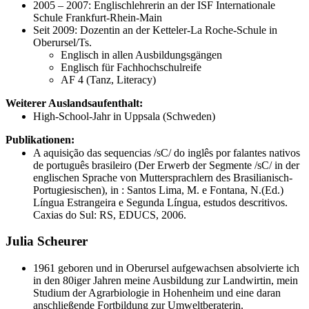
2005 – 2007: Englischlehrerin an der ISF Internationale
Schule Frankfurt-Rhein-Main
Seit 2009: Dozentin an der Ketteler-La Roche-Schule in
Oberursel/Ts.
Englisch in allen Ausbildungsgängen
Englisch für Fachhochschulreife
AF 4 (Tanz, Literacy)
Weiterer Auslandsaufenthalt:
High-School-Jahr in Uppsala (Schweden)
Publikationen:
A aquisição das sequencias /sC/ do inglês por falantes nativos
de português brasileiro (Der Erwerb der Segmente /sC/ in der
englischen Sprache von Muttersprachlern des Brasilianisch-
Portugiesischen), in : Santos Lima, M. e Fontana, N.(Ed.)
Língua Estrangeira e Segunda Língua, estudos descritivos.
Caxias do Sul: RS, EDUCS, 2006.
Julia Scheurer
1961 geboren und in Oberursel aufgewachsen absolvierte ich
in den 80iger Jahren meine Ausbildung zur Landwirtin, mein
Studium der Agrarbiologie in Hohenheim und eine daran
anschließende Fortbildung zur Umweltberaterin.