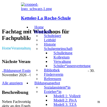
Ketteler-La Roche-Schule
Home
Fachtag mit Workshops für
Schulprofil
Schulträger
Fachpublikum
Leitbild
Historie
Home
Veranstaltungen
Kategorien
Kategorien
Schulgemeinschaft
Schulleitung
Kollegium
Nächste Veranstaltung
Verwaltung
Schüler*innenvertretung
Bibliothek
„Bildungsort Esstisch - alltagsintegrierte Sprachbildung“
- 30.
Förderverein
November 2026 - 09:00 - 16:15
Referenzen
Alle anzeigen
Bildungsangebot
Sozialassistent*in
Erzieher*in
Beschreibung
Modell 1: Vollzeit
Modell 2: PivA
Neben Fachvorträgen erwarten Sie auch Workshopbausteine, um
Modell 3: TZA
aktiv an den Ergebnissen des Tages mitzuwirken.