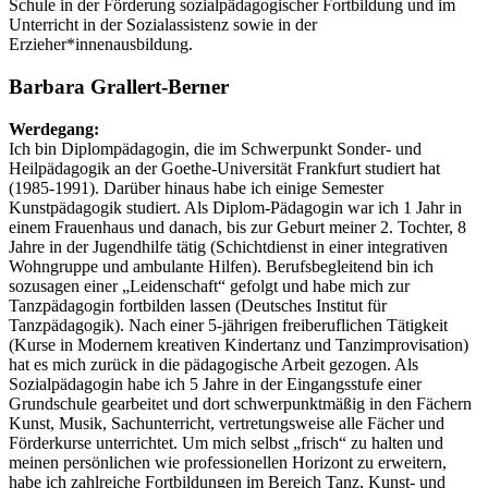
Schule in der Förderung sozialpädagogischer Fortbildung und im
Unterricht in der Sozialassistenz sowie in der
Erzieher*innenausbildung.
Barbara Grallert-Berner
Werdegang:
Ich bin Diplompädagogin, die im Schwerpunkt Sonder- und
Heilpädagogik an der Goethe-Universität Frankfurt studiert hat
(1985-1991). Darüber hinaus habe ich einige Semester
Kunstpädagogik studiert. Als Diplom-Pädagogin war ich 1 Jahr in
einem Frauenhaus und danach, bis zur Geburt meiner 2. Tochter, 8
Jahre in der Jugendhilfe tätig (Schichtdienst in einer integrativen
Wohngruppe und ambulante Hilfen). Berufsbegleitend bin ich
sozusagen einer „Leidenschaft“ gefolgt und habe mich zur
Tanzpädagogin fortbilden lassen (Deutsches Institut für
Tanzpädagogik). Nach einer 5-jährigen freiberuflichen Tätigkeit
(Kurse in Modernem kreativen Kindertanz und Tanzimprovisation)
hat es mich zurück in die pädagogische Arbeit gezogen. Als
Sozialpädagogin habe ich 5 Jahre in der Eingangsstufe einer
Grundschule gearbeitet und dort schwerpunktmäßig in den Fächern
Kunst, Musik, Sachunterricht, vertretungsweise alle Fächer und
Förderkurse unterrichtet. Um mich selbst „frisch“ zu halten und
meinen persönlichen wie professionellen Horizont zu erweitern,
habe ich zahlreiche Fortbildungen im Bereich Tanz, Kunst- und