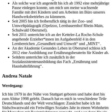
Als solche war ich angestellt bis ich ab 1992 eine mehrjährige
Pause einlegen konnte, um mich um meine wachsende
Familie mit drei Kindern und um Arbeiten im Büro unseres
Handwerksbetriebes zu kümmern.
Seit 2005 bin ich freiberuflich tätig in der Zoo- und
Umweltpädagogik (Opelzoo, Lernbauernhof Rhein-Main,
Schulwald Oberursel).
Seit 2011 unterrichte ich an der Ketteler-La Roche-Schule
angehende Erzieher*innen im Aufgabenfeld 4 in den
Lernbereichen „Gesundheit und Umwelt“ und „MINT“.
An der Akademie Gesundes Leben in Oberursel schloss ich
2012 eine Ausbildung zur Ernährungsberaterin für Kinder ab.
Seitdem unterrichte ich zusätzlich in der
Sozialassistentenausbildung das Fach „Ernährung und
Haushaltsführung“.
Andrea Natale
Werdegang:
Ich bin 1979 in der Nähe von Stuttgart geboren und habe dort bis
zum Abitur 1998 gelebt. Danach hat es mich in verschiedene Teile
Deutschlands und der Welt verschlagen: Zunächst habe ich im
Südschwarzwald ein Freiwilliges Soziales Jahr in einem Wohnheim