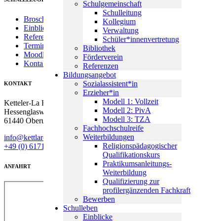
Schulgemeinschaft
Schulleitung
Broschüren & Anmeldung
Kollegium
Einblicke
Verwaltung
Referenzen
Schüler*innenvertretung
Termine
Bibliothek
Moodle
Förderverein
Kontakt & Anfahrt
Referenzen
Bildungsangebot
Sozialassistent*in
KONTAKT
Erzieher*in
Modell 1: Vollzeit
Ketteler-La Roche-Schule
Modell 2: PivA
Hessenglasweg 9
Modell 3: TZA
61440 Oberursel
Fachhochschulreife
Weiterbildungen
info@kettlaro.de
Religionspädagogischer
+49 (0) 6171 20790 60
Qualifikationskurs
Praktikumsanleitungs-
ANFAHRT
Weiterbildung
Qualifizierung zur
profilergänzenden Fachkraft
Bewerben
Schulleben
Einblicke