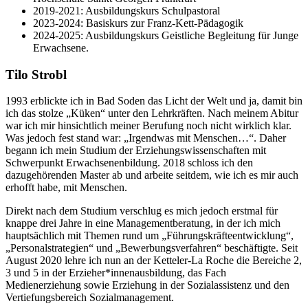
2019-2021: Ausbildungskurs Schulpastoral
2023-2024: Basiskurs zur Franz-Kett-Pädagogik
2024-2025: Ausbildungskurs Geistliche Begleitung für Junge
Erwachsene.
Tilo Strobl
1993 erblickte ich in Bad Soden das Licht der Welt und ja, damit bin
ich das stolze „Küken“ unter den Lehrkräften. Nach meinem Abitur
war ich mir hinsichtlich meiner Berufung noch nicht wirklich klar.
Was jedoch fest stand war: „Irgendwas mit Menschen…“. Daher
begann ich mein Studium der Erziehungswissenschaften mit
Schwerpunkt Erwachsenenbildung. 2018 schloss ich den
dazugehörenden Master ab und arbeite seitdem, wie ich es mir auch
erhofft habe, mit Menschen.
Direkt nach dem Studium verschlug es mich jedoch erstmal für
knappe drei Jahre in eine Managementberatung, in der ich mich
hauptsächlich mit Themen rund um „Führungskräfteentwicklung“,
„Personalstrategien“ und „Bewerbungsverfahren“ beschäftigte. Seit
August 2020 lehre ich nun an der Ketteler-La Roche die Bereiche 2,
3 und 5 in der Erzieher*innenausbildung, das Fach
Medienerziehung sowie Erziehung in der Sozialassistenz und den
Vertiefungsbereich Sozialmanagement.