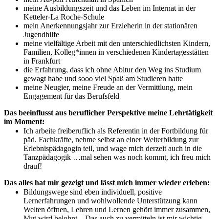
meine Ausbildungszeit und das Leben im Internat in der
Ketteler-La Roche-Schule
mein Anerkennungsjahr zur Erzieherin in der stationären
Jugendhilfe
meine vielfältige Arbeit mit den unterschiedlichsten Kindern,
Familien, Kolleg*innen in verschiedenen Kindertagesstätten
in Frankfurt
die Erfahrung, dass ich ohne Abitur den Weg ins Studium
gewagt habe und sooo viel Spaß am Studieren hatte
meine Neugier, meine Freude an der Vermittlung, mein
Engagement für das Berufsfeld
Das beeinflusst aus beruflicher Perspektive meine Lehrtätigkeit
im Moment:
Ich arbeite freiberuflich als Referentin in der Fortbildung für
päd. Fachkräfte, nehme selbst an einer Weiterbildung zur
Erlebnispädagogin teil, und wage mich derzeit auch in die
Tanzpädagogik …mal sehen was noch kommt, ich freu mich
drauf!
Das alles hat mir gezeigt und lässt mich immer wieder erleben:
Bildungswege sind eben individuell, positive
Lernerfahrungen und wohlwollende Unterstützung kann
Welten öffnen, Lehren und Lernen gehört immer zusammen,
Mut wird belohnt…Das auch zu vermitteln ist mir wichtig.