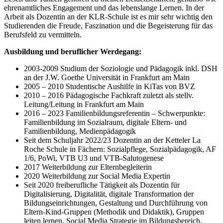
ehrenamtliches Engagement und das lebenslange Lernen. In der
Arbeit als Dozentin an der KLR-Schule ist es mir sehr wichtig den
Studierenden die Freude, Faszination und die Begeisterung für das
Berufsfeld zu vermitteln.
Ausbildung und beruflicher Werdegang:
2003-2009 Studium der Soziologie und Pädagogik inkl. DSH
an der J.W. Goethe Universität in Frankfurt am Main
2005 – 2010 Studentische Aushilfe in KiTas von BVZ
2010 – 2016 Pädagogische Fachkraft zuletzt als stellv.
Leitung/Leitung in Frankfurt am Main
2016 – 2023 Familienbildungsreferentin – Schwerpunkte:
Familienbildung im Sozialraum, digitale Eltern- und
Familienbildung, Medienpädagogik
Seit dem Schuljahr 2022/23 Dozentin an der Ketteler La
Roche Schule in Fächern: Sozialpflege, Sozialpädagogik, AF
1/6, PoWi, VTB U3 und VTB-Salutogenese
2017 Weiterbildung zur Elternbegleiterin
2020 Weiterbildung zur Social Media Expertin
Seit 2020 freiberufliche Tätigkeit als Dozentin für
Digitalisierung, Digitalität, digitale Transformation der
Bildungseinrichtungen, Gestaltung und Durchführung von
Eltern-Kind-Gruppen (Methodik und Didaktik), Gruppen
leiten lernen, Social Media Strategie im Bildungsbereich.