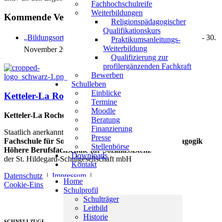
Fachhochschulreife
Weiterbildungen
Kommende Veranstaltungen
Religionspädagogischer
Qualifikationskurs
„Bildungsort Esstisch - alltagsintegrierte Sprachbildung“
- 30.
Praktikumsanleitungs-
Weiterbildung
November 2026 - 09:00 - 16:15
Qualifizierung zur
profilergänzenden Fachkraft
Bewerben
Schulleben
Einblicke
Ketteler-La Roche-Schule
Termine
Moodle
Ketteler-La Roche-Schule
Beratung
Finanzierung
Staatlich anerkannte, private
Presse
Fachschule für Sozialwesen, Fachrichtung Sozialpädagogik
Stellenbörse
Höhere Berufsfachschule für Sozialassistenz
Downloads
der St. Hildegard-Schulgesellschaft mbH
Kontakt
Datenschutz
|
Impressum
|
Home
Cookie-Einstellungen
Schulprofil
Schulträger
Leitbild
Historie
SCHNELLZUGRIFFE