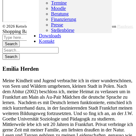
Termine
Moodle
Beratung
Finanzierung
Presse
© 2026 Ketteler-La Roche-Schule 2021. Gestaltet und umgesetzt von
Planfeuer.
Stellenbörse
Shopping Basket
Downloads
Kontakt
Emilia Herden
Meine Kindheit und Jugend verbrachte ich in einer wunderschönen,
von Seen und Wäldern umgebenen, kleinen Stadt in Polen. Nach
dem Abitur (2002) beschloss ich, meine Heimat zu verlassen um in
Frankfurt am Main als Au-Pair Mädchen die deutsche Sprache zu
lernen. Nachdem es mit Deutsch lernen funktionierte, entschied ich
mich kurzerhand dazu, in der faszinierenden Stadt Frankfurt meinen
weiteren Bildungsweg fortzusetzten. Und so fing ich an, an der J.W.
Goethe Universität Soziologie und Pädagogik zu studieren.
Mittlerweile lebe ich seit 20 Jahren in Frankfurt. Privat verbringe ich
gerne Zeit mit meiner Familie, am liebsten draußen in der Natur.
Lesen und Tanzen gehören zu meinen Leidenschaften, genauso wie